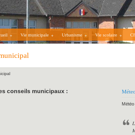
ueil
Vie municipale
Urbanisme
Vie scolaire
C
municipal
icipal
es conseils municipaux :
Méteo
Météo 
L
M