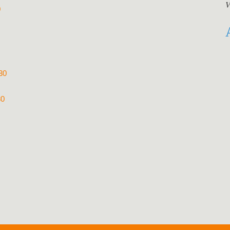
V
0
30
30