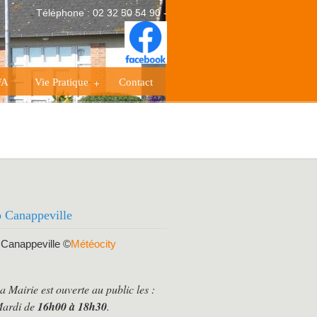
Téléphone : 02 32 50 54 90 -
FA
Vie Pratique
Contact
 Canappeville
Canappeville
©
Météocity
a Mairie est ouverte au public les :
ardi de
16h00 à 18h30
.