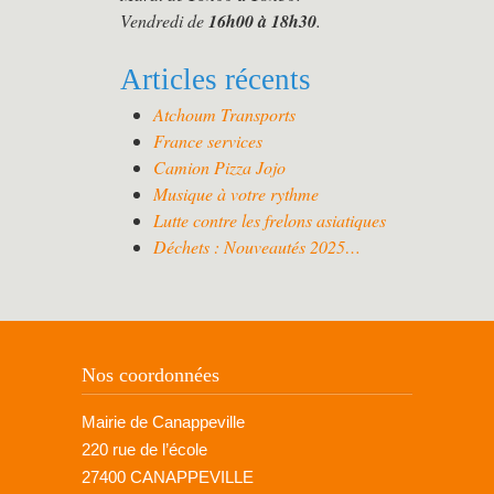
Vendredi de
16h00 à 18h30
.
Articles récents
Atchoum Transports
France services
Camion Pizza Jojo
Musique à votre rythme
Lutte contre les frelons asiatiques
Déchets : Nouveautés 2025…
Nos coordonnées
Mairie de Canappeville
220 rue de l’école
27400 CANAPPEVILLE