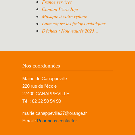
France services
Camion Pizza Jojo
Musique à votre rythme
Lutte contre les frelons asiatiques
Déchets : Nouveautés 2025…
Nos coordonnées
Mairie de Canappeville
220 rue de l’école
27400 CANAPPEVILLE
Tél : 02 32 50 54 90
mairie.canappeville27@orange.fr
Email :
Pour nous contacter