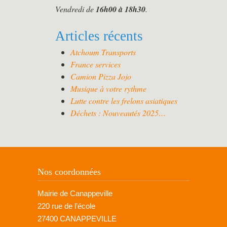
Vendredi de
16h00 à 18h30
.
Articles récents
Atchoum Transports
France services
Camion Pizza Jojo
Musique à votre rythme
Lutte contre les frelons asiatiques
Déchets : Nouveautés 2025…
Nos coordonnées
Mairie de Canappeville
220 rue de l’école
27400 CANAPPEVILLE